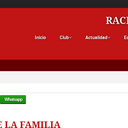
RAC
Inicio
Club
Actualidad
E


Whatsapp
E LA FAMILIA