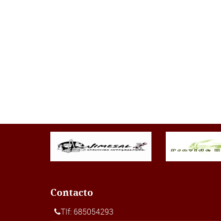
Contacto
Tlf: 685054293