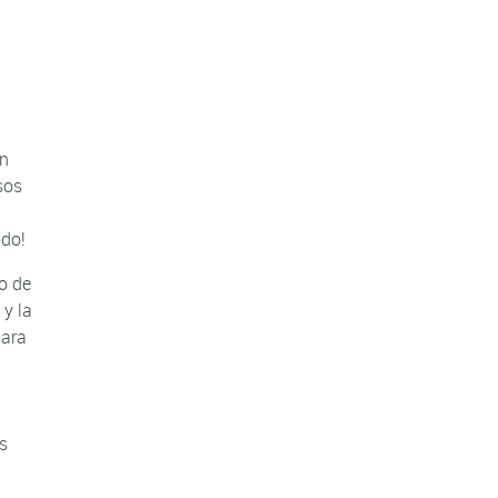
en
sos
a
odo!
o de
 y la
para
es