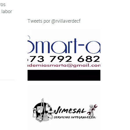
ros
 labor
Tweets por @rvillaverdecf