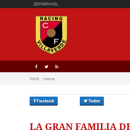
DEPORPANEL



Inicio
/ Noticia
Facebook
Twitter
LA GRAN FAMILIA D