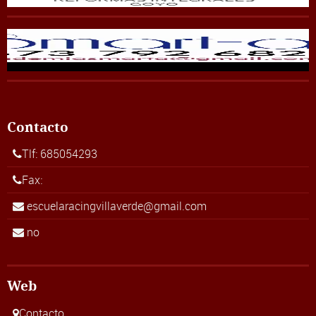
Contacto
Tlf: 685054293
Fax:
escuelaracingvillaverde@gmail.com
no
Web
Contacto