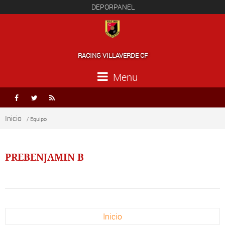
DEPORPANEL
RACING VILLAVERDE CF
Menu



Inicio
/ Equipo
PREBENJAMIN B
Inicio