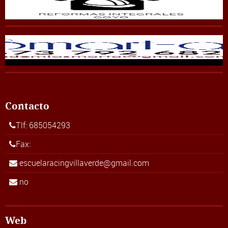
Contacto
Tlf: 685054293
Fax:
escuelaracingvillaverde@gmail.com
no
Web