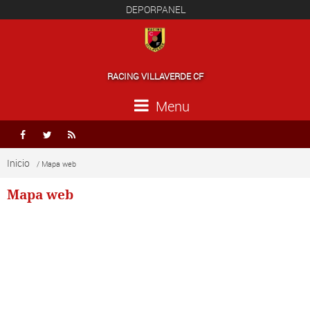
DEPORPANEL
RACING VILLAVERDE CF
Menu



Inicio
/ Mapa web
Mapa web