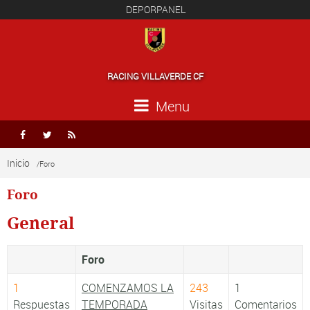
DEPORPANEL
RACING VILLAVERDE CF
Menu



Inicio
/Foro
Foro
General
Foro
1
COMENZAMOS LA
243
1
Respuestas
TEMPORADA
Visitas
Comentarios