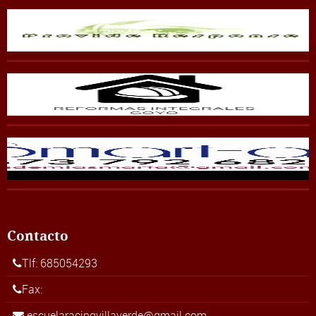
Contacto
Tlf: 685054293
Fax:
escuelaracingvillaverde@gmail.com