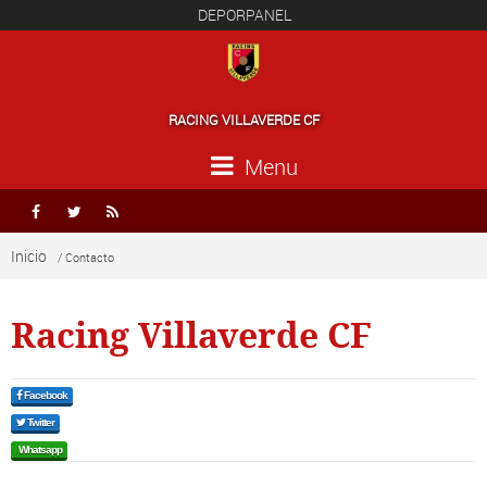
DEPORPANEL
RACING VILLAVERDE CF
Menu



Inicio
/ Contacto
Racing Villaverde CF
Facebook
Twitter
Whatsapp