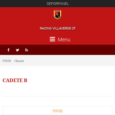
DEPORPANEL
RACING VILLAVERDE CF
Menu



Inicio
/ Equipo
CADETE B
Inicio