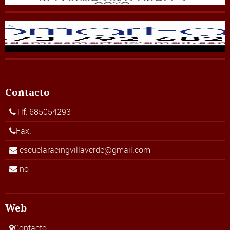
Contacto
Tlf: 685054293
Fax:
escuelaracingvillaverde@gmail.com
no
Web
Contacto