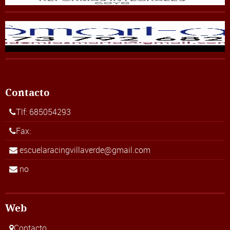
Contacto
Tlf: 685054293
Fax:
escuelaracingvillaverde@gmail.com
no
Web
Contacto