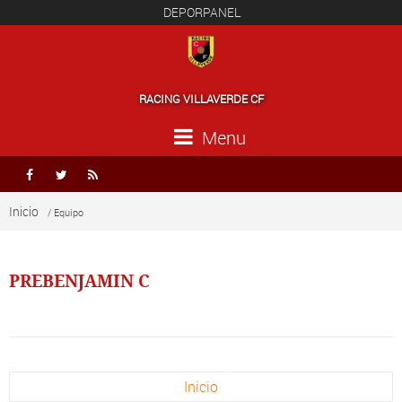
DEPORPANEL
RACING VILLAVERDE CF
Menu



Inicio
/ Equipo
PREBENJAMIN C
Inicio