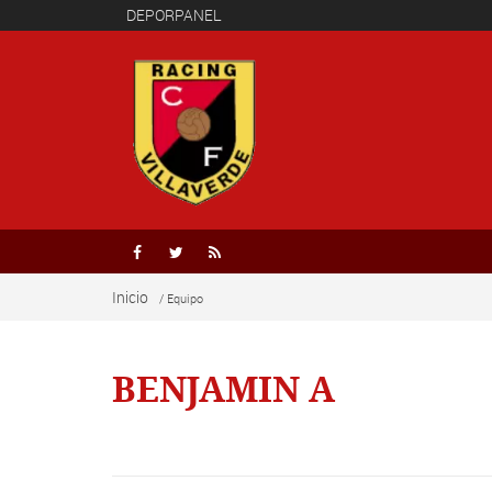
DEPORPANEL



Inicio
/ Equipo
BENJAMIN A