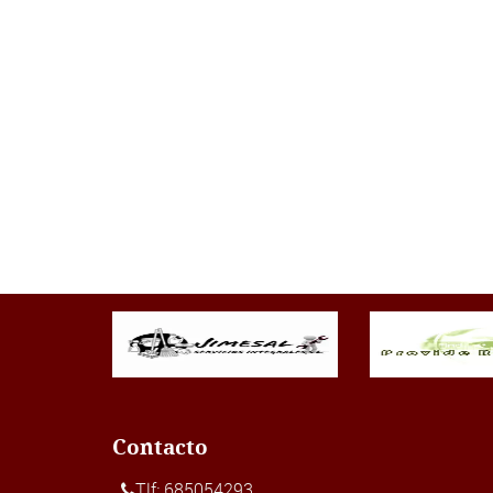
Contacto
Tlf: 685054293