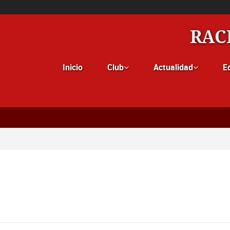
RAC
Inicio
Club
Actualidad
E

