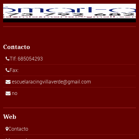
Contacto
Tlf: 685054293
Fax:
escuelaracingvillaverde@gmail.com
no
Web
Contacto