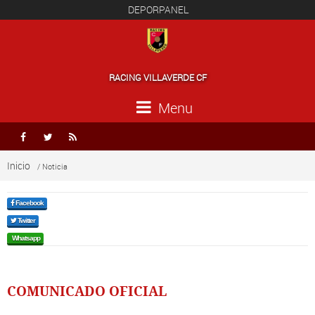
DEPORPANEL
RACING VILLAVERDE CF
Menu



Inicio
/ Noticia
Facebook
Twitter
Whatsapp
COMUNICADO OFICIAL