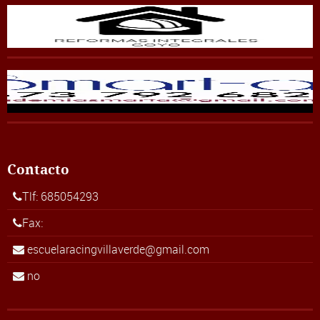
Contacto
Tlf: 685054293
Fax:
escuelaracingvillaverde@gmail.com
no