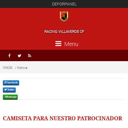
DEPORPANEL
RACING VILLAVERDE CF
Menu



Inicio
/ Noticia
Facebook
Twitter
Whatsapp
CAMISETA PARA NUESTRO PATROCINADOR