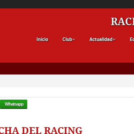
RAC
Inicio
Club
Actualidad
E


Whatsapp
NCHA DEL RACING