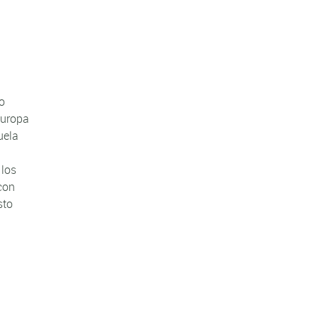
ro
Europa
uela
 los
con
sto
N