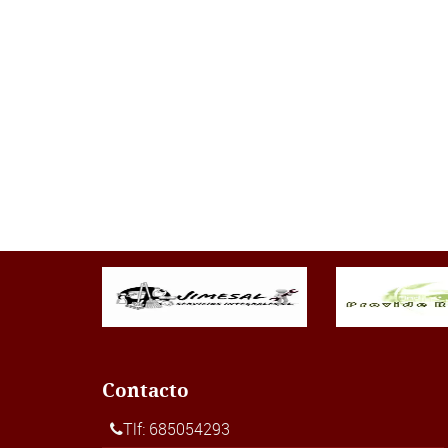
Contacto
Tlf: 685054293