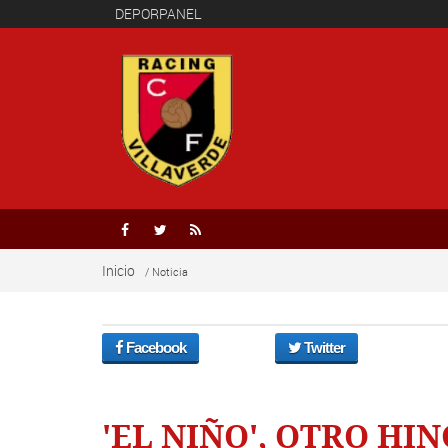
DEPORPANEL



Inicio
/ Noticia
Facebook
Twitter
'EL NIÑO', OTRO HI