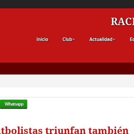
RAC
Inicio
Club
Actualidad
E


Whatsapp
utbolistas triunfan también