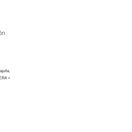
ón.
ajuña,
TERA +