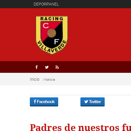
DEPORPANEL



Inicio
/ Noticia
Facebook
Twitter
Padres de nuestros f