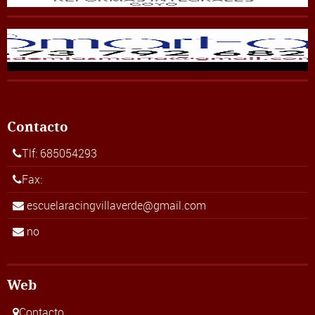
Contacto
Tlf: 685054293
Fax:
escuelaracingvillaverde@gmail.com
no
Web
Contacto