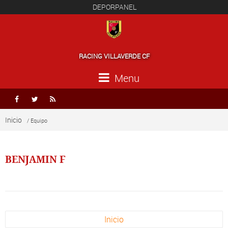
DEPORPANEL
RACING VILLAVERDE CF
Menu



Inicio
/ Equipo
BENJAMIN F
Inicio