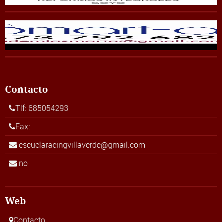
Contacto
Tlf: 685054293
Fax:
escuelaracingvillaverde@gmail.com
no
Web
Contacto