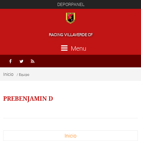
DEPORPANEL
RACING VILLAVERDE CF
Menu



Inicio
/ Equipo
PREBENJAMIN D
Inicio