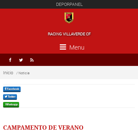
DEPORPANEL
RACING VILLAVERDE CF
Menu



Inicio
/ Noticia
Facebook
Twitter
Whatsapp
CAMPAMENTO DE VERANO